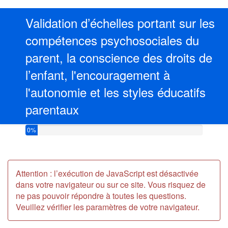
Validation d’échelles portant sur les
compétences psychosociales du
parent, la conscience des droits de
l’enfant, l'encouragement à
l'autonomie et les styles éducatifs
parentaux
Vous avez complété 0% de ce questionnaire.
0%
Attention : l’exécution de JavaScript est désactivée
dans votre navigateur ou sur ce site. Vous risquez de
ne pas pouvoir répondre à toutes les questions.
Veuillez vérifier les paramètres de votre navigateur.